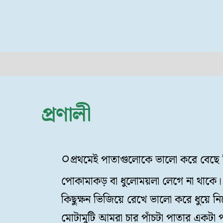
প্রণালী
প্রথমেই পাতাগুলোকে ভালো করে বেছ
পোকামাকড় বা ধুলোময়লা লেগে না থাকে
কিছুক্ষন ভিজিয়ে রেখে ভালো করে ধুয়ে 
মোটামুটি আমরা চার পাঁচটা পাতার একটা পল