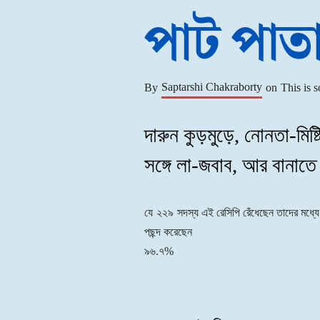
পাট পাত
Saptarshi Chakraborty
By
on
This is s
দারুন কুড়মুড়ে, নোনতা-মিষ্ট
সঙ্গে লা-জবাব, আর বানাত
যে
২২৯
সদস্য এই রেসিপি রেঁধেছেন তাদের মধ্যে
পছন্দ করেছেন
৯৬.৭%