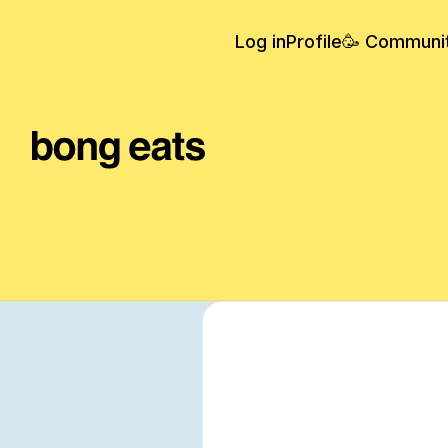
Log in
Profile
🥳 Communi