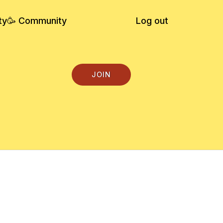
ty
🥳 Community
Log out
JOIN