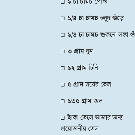
১ চা চামচ
পোস্ত
১/৪ চা চামচ
হলুদ গুঁড়ো
১/৪ চা চামচ
শুকনো লঙ্কা গু
৩ গ্রাম
নুন
১২ গ্রাম
চিনি
৫ গ্রাম
সর্ষের তেল
১৩৫ গ্রাম
জল
ছাঁকা তেলে ভাজার জন্য
প্রয়োজনীয় তেল