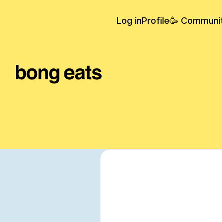
Log in
Profile
🥳 Communi