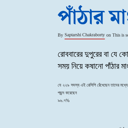
পাঁঠার ম
Saptarshi Chakraborty
By
on
This is s
রোববারের দুপুরের বা যে 
সময় নিয়ে কষানো পাঁঠার ম
যে
২২৯
সদস্য এই রেসিপি রেঁধেছেন তাদের মধ্যে
পছন্দ করেছেন
৯৬.৭%