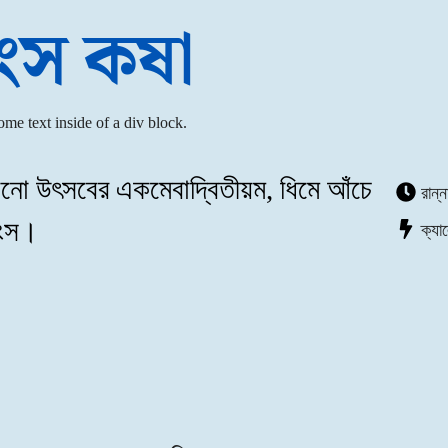
াংস কষা
ome text inside of a div block.
কোনো উৎসবের একমেবাদ্বিতীয়ম, ধিমে আঁচে
রান্
াংস।
ক্যা