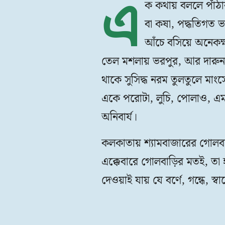
এ
ক কথায় বললে পাঁঠার 
বা কষা, পদ্ধতিগত 
আঁচে বসিয়ে অনেকক্ষ
তেল মশলায় ভরপুর, আর দারুন স
থাকে সুসিদ্ধ নরম তুলতুলে মা
একে পরোটা, লুচি, পোলাও, এমন
অনিবার্য।
কলকাতায় শ্যামবাজারের গোলবাড়
এক্কেবারে গোলবাড়ির মতই, তা হ
দেওয়াই যায় যে বর্ণে, গন্ধে, স