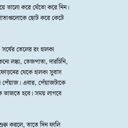
দিয়ে ভালো করে থেঁতো করে নিন।
েজপাতাগুলোকে ছোট করে কেটে
সর্ষের তেলের রং হালকা
ো লঙ্কা, তেজপাতা, দারচিনি,
ফোড়নের থেকে হালকা সুবাস
া পেঁয়াজ। এবার, পেঁয়াজটাকে
কে ভাজতে হবে। সময় লাগবে
ুরু করলে, তাতে দিন ফালি