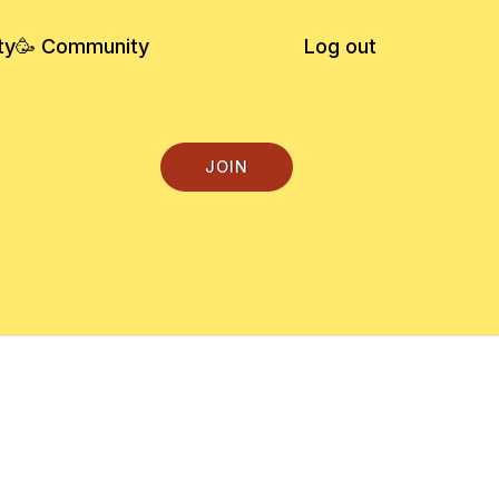
ty
🥳 Community
Log out
JOIN